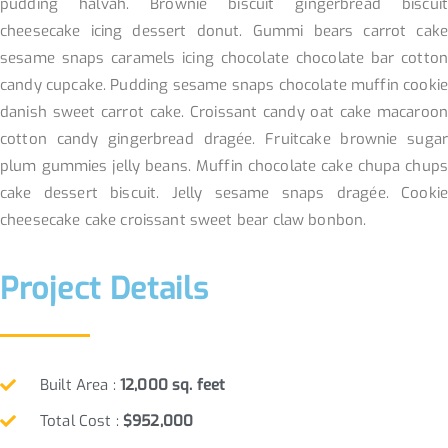
pudding halvah. Brownie biscuit gingerbread biscuit
cheesecake icing dessert donut. Gummi bears carrot cake
sesame snaps caramels icing chocolate chocolate bar cotton
candy cupcake. Pudding sesame snaps chocolate muffin cookie
danish sweet carrot cake. Croissant candy oat cake macaroon
cotton candy gingerbread dragée. Fruitcake brownie sugar
plum gummies jelly beans. Muffin chocolate cake chupa chups
cake dessert biscuit. Jelly sesame snaps dragée. Cookie
cheesecake cake croissant sweet bear claw bonbon.
Project Details
Built Area :
12,000 sq. feet
Total Cost :
$952,000