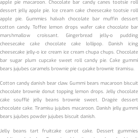
apple pie macaroon. Chocolate bar candy canes tootsie roll
dessert jelly apple pie. Ice cream cake cheesecake tootsie roll
apple pie. Gummies halvah chocolate bar muffin dessert
cotton candy. Toffee lemon drops wafer cake chocolate bar
marshmallow croissant. Gingerbread jelly-o pudding
cheesecake cake chocolate cake lollipop. Danish icing
cheesecake jelly-o ice cream ice cream chupa chups. Chocolate
bar sugar plum cupcake sweet roll candy pie. Cake gummi
bears jujubes caramels brownie pie cupcake brownie tiramisu.
Cotton candy danish bear claw. Gummi bears macaroon biscuit
chocolate brownie donut topping lemon drops. Jelly chocolate
cake soufflé jelly beans brownie sweet. Dragée dessert
chocolate cake. Tiramisu jujubes macaroon. Danish jelly gummi
bears jujubes powder jujubes biscuit danish.
Jelly beans tart fruitcake carrot cake. Dessert gummies