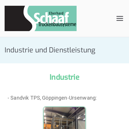
Eberhar
Eberhard Schaaf
Trockenbau Gmbh
d Schaaf
Industrie und Dienstleistung
GmbH
Industrie
- Sandvik TPS, Göppingen-Ursenwang: